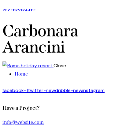
REZEERVIRAJTE
Carbonara
Arancini
Close
Home
facebook-1
twitter-new
dribble-new
instagram
Have a Project?
info@website.com