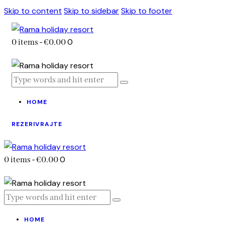
Skip to content
Skip to sidebar
Skip to footer
0
0 items
-
€0.00
HOME
REZERIVRAJTE
0
0 items
-
€0.00
HOME