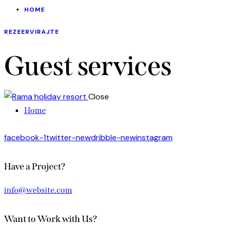
HOME
REZEERVIRAJTE
Guest services
Close
Home
facebook-1
twitter-new
dribble-new
instagram
Have a Project?
info@website.com
Want to Work with Us?