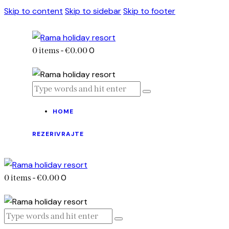
Skip to content
Skip to sidebar
Skip to footer
0
0 items
-
€0.00
HOME
REZERIVRAJTE
0
0 items
-
€0.00