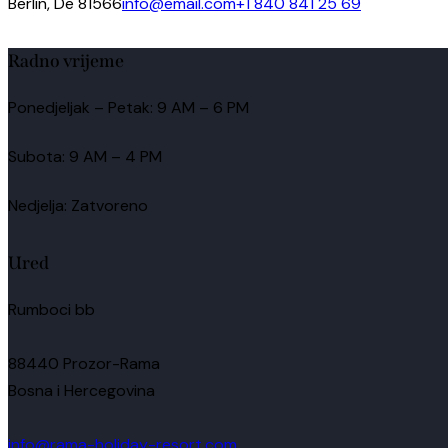
Berlin, De 81566
info@email.com
+1 840 841 25 69
Radno vrijeme
Ponedjeljak – Petak: 9 AM – 6 PM
Subota: 9 AM – 4 PM
Nedjelja: Zatvoreno
Ured
Rumboci bb
88440 Prozor-Rama
Bosna i Hercegovina
info@rama-holiday-resort.com