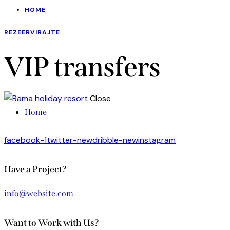
HOME
REZEERVIRAJTE
VIP transfers
Close
Home
facebook-1
twitter-new
dribble-new
instagram
Have a Project?
info@website.com
Want to Work with Us?