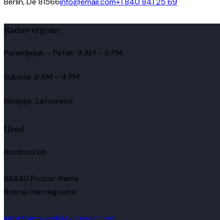
Berlin, De 81566
info@email.com
+1 840 841 25 69
Radno vrijeme
Ponedjeljak – Petak: 9 AM – 6 PM
Subota: 9 AM – 4 PM
Nedjelja: Zatvoreno
Ured
Rumboci bb
88440 Prozor-Rama
Bosna i Hercegovina
info@rama-holiday-resort.com