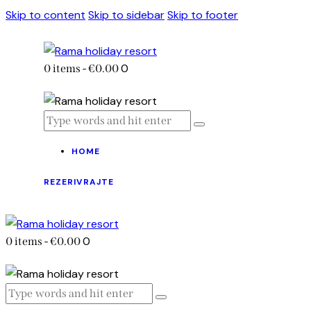
Skip to content
Skip to sidebar
Skip to footer
0
0 items
-
€0.00
HOME
REZERIVRAJTE
0
0 items
-
€0.00