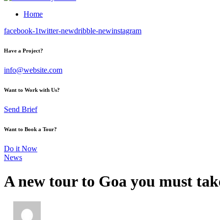
Home
facebook-1
twitter-new
dribble-new
instagram
Have a Project?
info@website.com
Want to Work with Us?
Send Brief
Want to Book a Tour?
Do it Now
News
A new tour to Goa you must tak