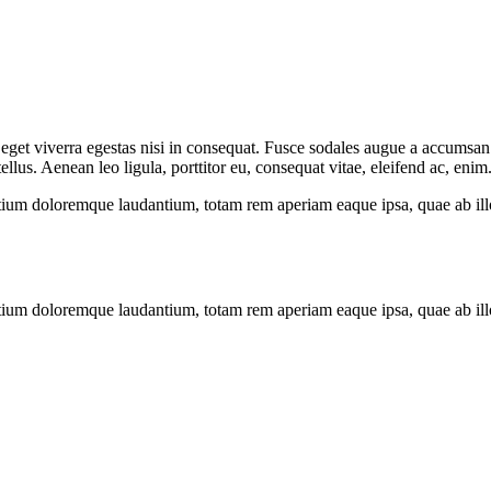
get viverra egestas nisi in consequat. Fusce sodales augue a accumsan. C
us. Aenean leo ligula, porttitor eu, consequat vitae, eleifend ac, enim
tium doloremque laudantium, totam rem aperiam eaque ipsa, quae ab illo i
tium doloremque laudantium, totam rem aperiam eaque ipsa, quae ab illo i