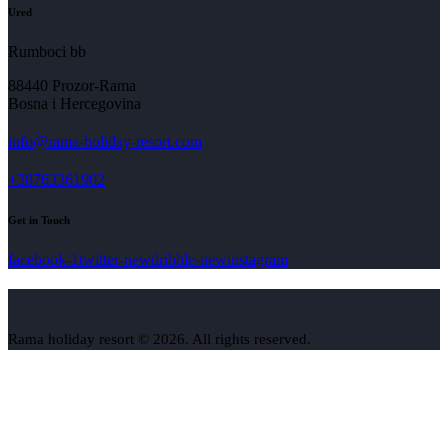
Ured
Rumboci bb
88440 Prozor-Rama
Bosna i Hercegovina
info@rama-holiday-resort.com
+38763361902
Get in Touch
facebook-1
twitter-new
dribble-new
instagram
Rama holiday resort © 2026. All rights reserved.