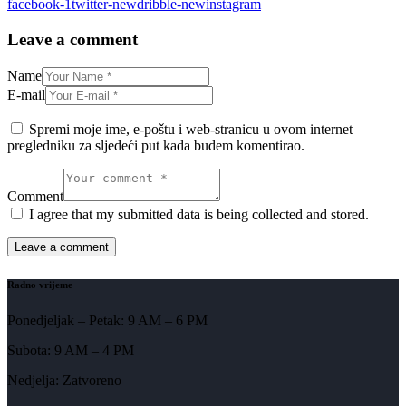
facebook-1
twitter-new
dribble-new
instagram
Leave a comment
Name
E-mail
Spremi moje ime, e-poštu i web-stranicu u ovom internet
pregledniku za sljedeći put kada budem komentirao.
Comment
I agree that my submitted data is being collected and stored.
Radno vrijeme
Ponedjeljak – Petak: 9 AM – 6 PM
Subota: 9 AM – 4 PM
Nedjelja: Zatvoreno