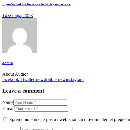
If you’re looking for a nice hotel, try our service
14 svibnja, 2023
admin
About Author
facebook-1
twitter-new
dribble-new
instagram
Leave a comment
Name
E-mail
Spremi moje ime, e-poštu i web-stranicu u ovom internet pregledn