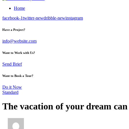
Home
facebook-1
twitter-new
dribble-new
instagram
Have a Project?
info@website.com
Want to Work with Us?
Send Brief
Want to Book a Tour?
Do it Now
Standard
The vacation of your dream can