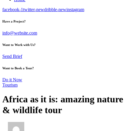
facebook-1
twitter-new
dribble-new
instagram
Have a Project?
info@website.com
Want to Work with Us?
Send Brief
Want to Book a Tour?
Do it Now
Tourism
Africa as it is: amazing nature
& wildlife tour