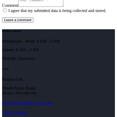
Comment
I agree that my submitted data is being collected and stored.
Radno vrijeme
Ponedjeljak – Petak: 9 AM – 6 PM
Subota: 9 AM – 4 PM
Nedjelja: Zatvoreno
Ured
Rumboci bb
88440 Prozor-Rama
Bosna i Hercegovina
info@rama-holiday-resort.com
+38763361902