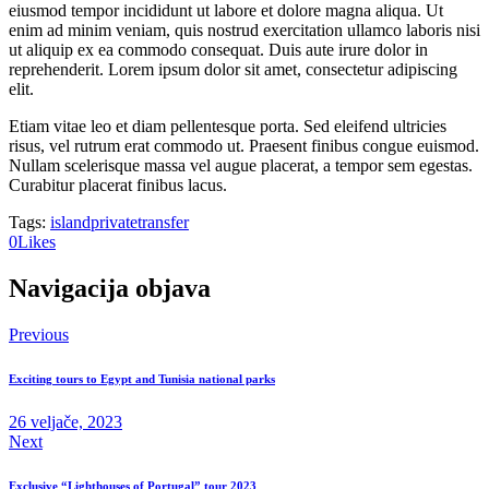
eiusmod tempor incididunt ut labore et dolore magna aliqua. Ut
enim ad minim veniam, quis nostrud exercitation ullamco laboris nisi
ut aliquip ex ea commodo consequat. Duis aute irure dolor in
reprehenderit. Lorem ipsum dolor sit amet, consectetur adipiscing
elit.
Etiam vitae leo et diam pellentesque porta. Sed eleifend ultricies
risus, vel rutrum erat commodo ut. Praesent finibus congue euismod.
Nullam scelerisque massa vel augue placerat, a tempor sem egestas.
Curabitur placerat finibus lacus.
Tags:
island
private
transfer
0
Likes
Navigacija objava
Previous
Exciting tours to Egypt and Tunisia national parks
26 veljače, 2023
Next
Exclusive “Lighthouses of Portugal” tour 2023