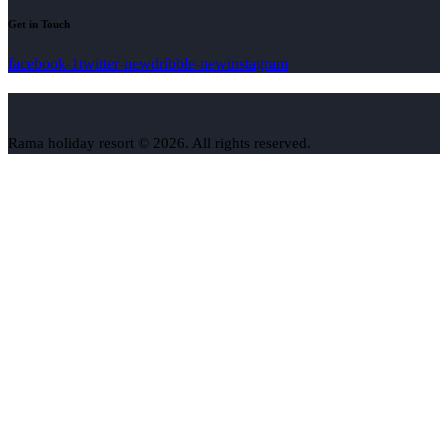
Get in Touch
facebook-1
twitter-new
dribble-new
instagram
Rama holiday resort © 2026. All rights reserved.