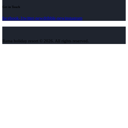
Get in Touch
facebook-1
twitter-new
dribble-new
instagram
Rama holiday resort © 2026. All rights reserved.