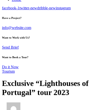
facebook-1
twitter-new
dribble-new
instagram
Have a Project?
info@website.com
Want to Work with Us?
Send Brief
Want to Book a Tour?
Do it Now
Tourism
Exclusive “Lighthouses of
Portugal” tour 2023