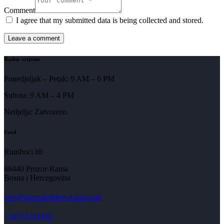
Comment
I agree that my submitted data is being collected and stored.
Radno vrijeme
Ponedjeljak – Petak: 9 AM – 6 PM
Subota: 9 AM – 4 PM
Nedjelja: Zatvoreno
Ured
Rumboci bb
88440 Prozor-Rama
Bosna i Hercegovina
info@rama-holiday-resort.com
+38763361902