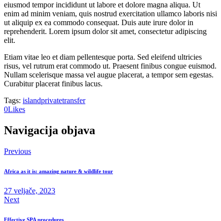
eiusmod tempor incididunt ut labore et dolore magna aliqua. Ut
enim ad minim veniam, quis nostrud exercitation ullamco laboris nisi
ut aliquip ex ea commodo consequat. Duis aute irure dolor in
reprehenderit. Lorem ipsum dolor sit amet, consectetur adipiscing
elit.
Etiam vitae leo et diam pellentesque porta. Sed eleifend ultricies
risus, vel rutrum erat commodo ut. Praesent finibus congue euismod.
Nullam scelerisque massa vel augue placerat, a tempor sem egestas.
Curabitur placerat finibus lacus.
Tags:
island
private
transfer
0
Likes
Navigacija objava
Previous
Africa as it is: amazing nature & wildlife tour
27 veljače, 2023
Next
Effective SPA procedures