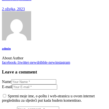
2 ožujka, 2023
admin
About Author
facebook-1
twitter-new
dribble-new
instagram
Leave a comment
Name
E-mail
Spremi moje ime, e-poštu i web-stranicu u ovom internet
pregledniku za sljedeći put kada budem komentirao.